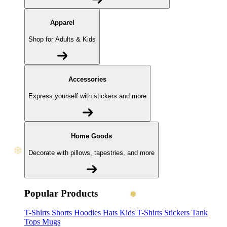
Apparel
Shop for Adults & Kids
❅
Accessories
❆
Express yourself with stickers and more
❅
Home Goods
Decorate with pillows, tapestries, and more
Popular Products
❆
T-Shirts
Shorts
Hoodies
Hats
Kids T-Shirts
Stickers
Tank
Tops
Mugs