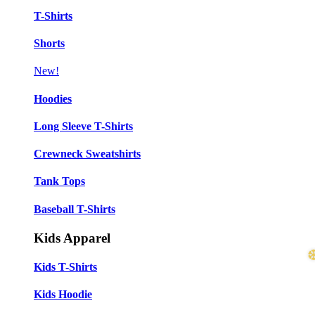
T-Shirts
Shorts
New!
Hoodies
Long Sleeve T-Shirts
Crewneck Sweatshirts
Tank Tops
❆
Baseball T-Shirts
Kids Apparel
Kids T-Shirts
Kids Hoodie