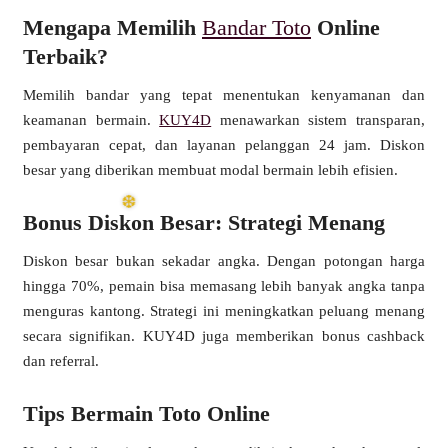
Mengapa Memilih
Bandar Toto
Online
Terbaik?
❅
Memilih bandar yang tepat menentukan kenyamanan dan
keamanan bermain.
KUY4D
menawarkan sistem transparan,
pembayaran cepat, dan layanan pelanggan 24 jam. Diskon
❆
besar yang diberikan membuat modal bermain lebih efisien.
Bonus Diskon Besar: Strategi Menang
Diskon besar bukan sekadar angka. Dengan potongan harga
hingga 70%, pemain bisa memasang lebih banyak angka tanpa
menguras kantong. Strategi ini meningkatkan peluang menang
secara signifikan. KUY4D juga memberikan bonus cashback
dan referral.
Tips Bermain Toto Online