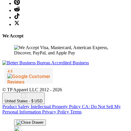
We Accept
❆
© TP Apparel LLC 2012 - 2026
United States - $ USD
Product Safety
Intellectual Property Policy
CA: Do Not Sell My
Personal Information
Privacy Policy
Terms