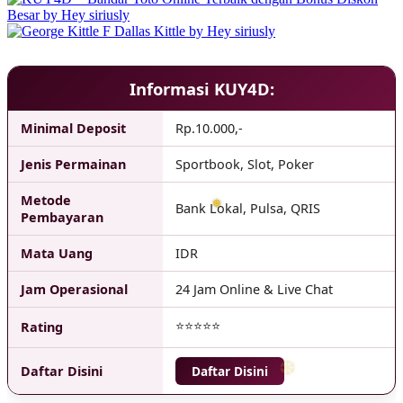
Informasi KUY4D:
Minimal Deposit
Rp.10.000,-
Jenis Permainan
Sportbook, Slot, Poker
❅
Metode
Bank Lokal, Pulsa, QRIS
Pembayaran
Mata Uang
IDR
❅
Jam Operasional
24 Jam Online & Live Chat
⭐⭐⭐⭐⭐
Rating
Daftar Disini
Daftar Disini