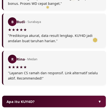
bonus. Proses WD cepat banget."
❄
Budi
B
– Surabaya
"Prediksinya akurat, data result lengkap. KUY4D jadi
andalan buat taruhan harian."
Rina
R
– Medan
"Layanan CS ramah dan responsif. Link alternatif selalu
❆
aktif. Recommended!"
Apa itu KUY4D?
▼