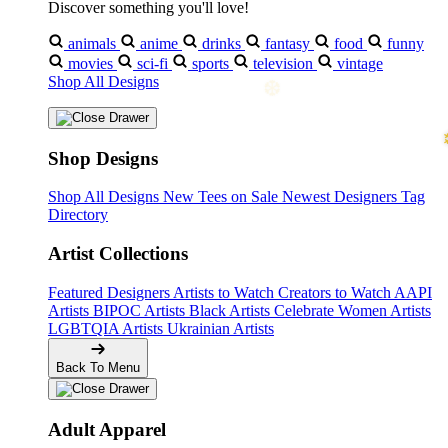
Discover something you'll love!
animals
anime
drinks
fantasy
food
funny
movies
sci-fi
sports
television
vintage
Shop All Designs
Shop Designs
Shop All Designs
New Tees on Sale
Newest Designers
Tag
Directory
Artist Collections
Featured Designers
Artists to Watch
Creators to Watch
AAPI
Artists
BIPOC Artists
Black Artists
Celebrate Women Artists
LGBTQIA Artists
Ukrainian Artists
Back To Menu
Adult Apparel