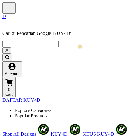
Cari di Pencarian Google 'KUY4D'
Account
0
Cart
DAFTAR KUY4D
Explore Categories
Popular Products
❆
Shop All Designs
KUY4D
SITUS KUY4D