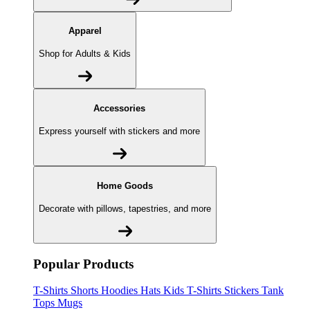
Apparel
Shop for Adults & Kids
Accessories
Express yourself with stickers and more
Home Goods
Decorate with pillows, tapestries, and more
Popular Products
T-Shirts
Shorts
Hoodies
Hats
Kids T-Shirts
Stickers
Tank
Tops
Mugs