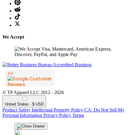
We Accept
© TP Apparel LLC 2012 - 2026
United States - $ USD
Product Safety
Intellectual Property Policy
CA: Do Not Sell My
Personal Information
Privacy Policy
Terms