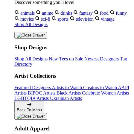
Discover something you'll love!
animals
anime
drinks
fantasy
food
funny
movies
sci-fi
sports
television
vintage
Shop All Designs
Shop Designs
Shop All Designs
New Tees on Sale
Newest Designers
Tag
Directory
Artist Collections
Featured Designers
Artists to Watch
Creators to Watch
AAPI
Artists
BIPOC Artists
Black Artists
Celebrate Women Artists
LGBTQIA Artists
Ukrainian Artists
Back To Menu
Adult Apparel