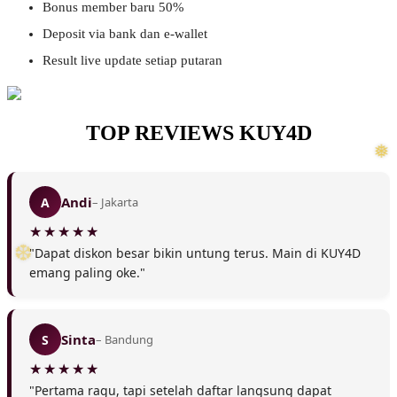
Bonus member baru 50%
Deposit via bank dan e-wallet
Result live update setiap putaran
TOP REVIEWS KUY4D
❅
Andi
A
– Jakarta
"Dapat diskon besar bikin untung terus. Main di KUY4D
emang paling oke."
Sinta
S
– Bandung
"Pertama ragu, tapi setelah daftar langsung dapat