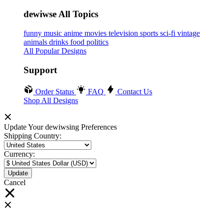
dewiwse All Topics
funny
music
anime
movies
television
sports
sci-fi
vintage
animals
drinks
food
politics
All Popular Designs
Support
Order Status
FAQ
Contact Us
Shop All Designs
Update Your dewiwsing Preferences
Shipping Country:
Currency:
Cancel