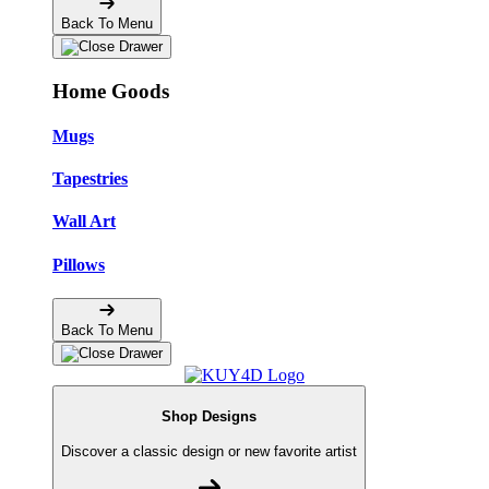
Back To Menu
Home Goods
Mugs
Tapestries
Wall Art
Pillows
Back To Menu
Shop Designs
Discover a classic design or new favorite artist