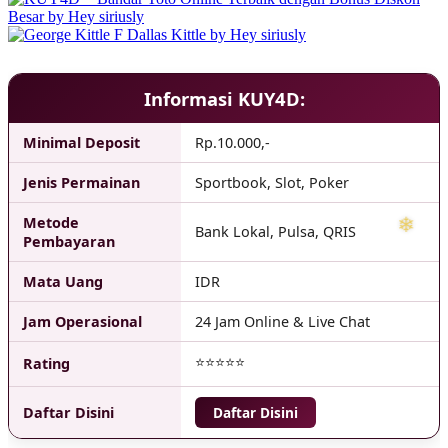
Informasi KUY4D:
Minimal Deposit
Rp.10.000,-
Jenis Permainan
Sportbook, Slot, Poker
Metode
Bank Lokal, Pulsa, QRIS
Pembayaran
Mata Uang
IDR
Jam Operasional
24 Jam Online & Live Chat
⭐⭐⭐⭐⭐
Rating
Daftar Disini
Daftar Disini