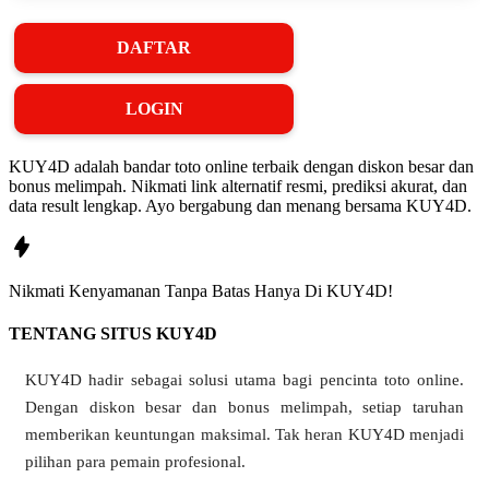
❅
DAFTAR
❄
❆
LOGIN
KUY4D adalah bandar toto online terbaik dengan diskon besar dan
bonus melimpah. Nikmati link alternatif resmi, prediksi akurat, dan
data result lengkap. Ayo bergabung dan menang bersama KUY4D.
Nikmati
Kenyamanan
Tanpa Batas Hanya Di
KUY4D!
TENTANG SITUS KUY4D
KUY4D hadir sebagai solusi utama bagi pencinta toto online.
Dengan diskon besar dan bonus melimpah, setiap taruhan
memberikan keuntungan maksimal. Tak heran KUY4D menjadi
pilihan para pemain profesional.