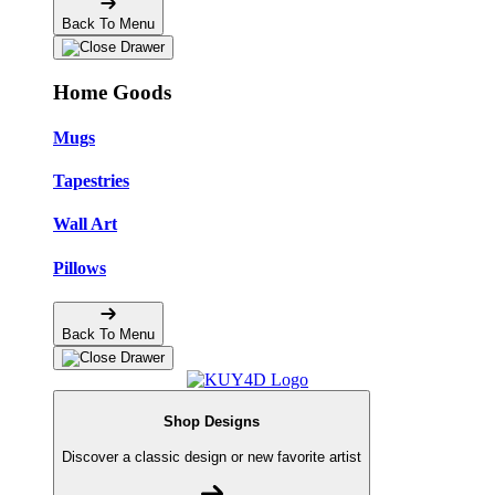
Back To Menu
Home Goods
Mugs
Tapestries
Wall Art
Pillows
Back To Menu
Shop Designs
Discover a classic design or new favorite artist