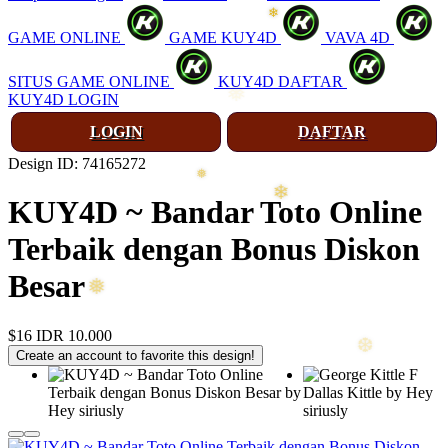
❆
GAME ONLINE
GAME KUY4D
VAVA 4D
❅
SITUS GAME ONLINE
KUY4D DAFTAR
KUY4D LOGIN
LOGIN
DAFTAR
Design ID: 74165272
❅
KUY4D ~ Bandar Toto Online
Terbaik dengan Bonus Diskon
❅
Besar
$16
IDR 10.000
Create an account to favorite this design!