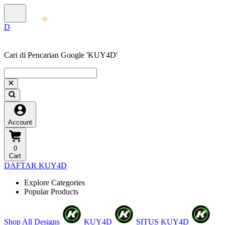
Cari di Pencarian Google 'KUY4D'
Account
0
Cart
DAFTAR KUY4D
Explore Categories
Popular Products
Shop All Designs
KUY4D
SITUS KUY4D