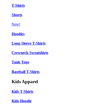
T-Shirts
Shorts
New!
Hoodies
Long Sleeve T-Shirts
Crewneck Sweatshirts
Tank Tops
Baseball T-Shirts
Kids Apparel
Kids T-Shirts
Kids Hoodie