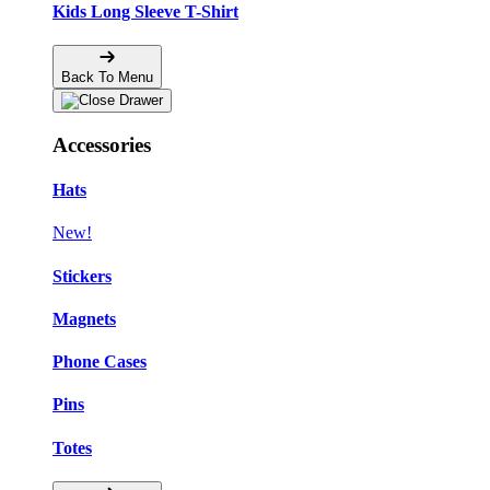
Kids Long Sleeve T-Shirt
Back To Menu
Accessories
Hats
New!
Stickers
Magnets
Phone Cases
Pins
Totes