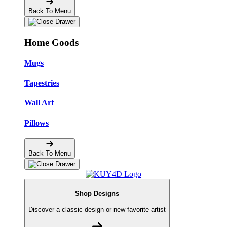
Back To Menu
Home Goods
Mugs
Tapestries
Wall Art
Pillows
Back To Menu
Shop Designs
Discover a classic design or new favorite artist