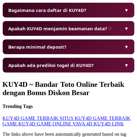
Bagaimana cara daftar di KUY4D?
▼
❅
Apakah KUY4D menjamin keamanan data?
▼
Berapa minimal deposit?
▼
Apakah ada prediksi togel di KUY4D?
▼
KUY4D ~ Bandar Toto Online Terbaik
❄
dengan Bonus Diskon Besar
❅
Trending Tags
KUY4D
GAME TERBAIK
SITUS KUY4D
GAME TERBAIK
GAME KUY4D
GAME ONLINE
VAVA 4D
KUY4D LINK
The links above have been automatically generated based on tag