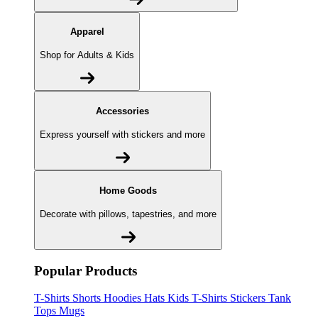
Apparel
Shop for Adults & Kids
Accessories
Express yourself with stickers and more
Home Goods
Decorate with pillows, tapestries, and more
Popular Products
T-Shirts
Shorts
Hoodies
Hats
Kids T-Shirts
Stickers
Tank
Tops
Mugs