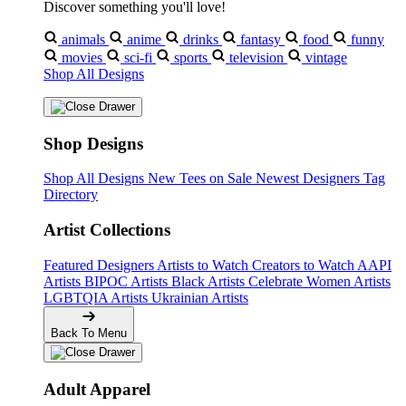
Discover something you'll love!
animals
anime
drinks
fantasy
food
funny
movies
sci-fi
sports
television
vintage
Shop All Designs
Shop Designs
Shop All Designs
New Tees on Sale
Newest Designers
Tag
Directory
Artist Collections
Featured Designers
Artists to Watch
Creators to Watch
AAPI
Artists
BIPOC Artists
Black Artists
Celebrate Women Artists
LGBTQIA Artists
Ukrainian Artists
Back To Menu
Adult Apparel