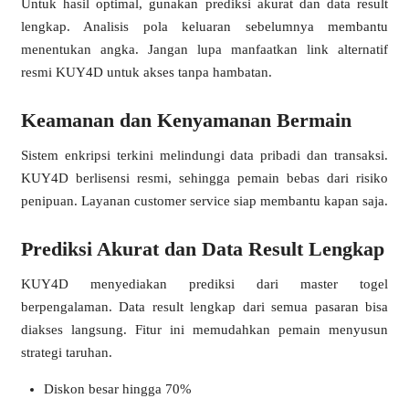
Untuk hasil optimal, gunakan prediksi akurat dan data result
lengkap. Analisis pola keluaran sebelumnya membantu
menentukan angka. Jangan lupa manfaatkan link alternatif
resmi KUY4D untuk akses tanpa hambatan.
Keamanan dan Kenyamanan Bermain
❄
Sistem enkripsi terkini melindungi data pribadi dan transaksi.
KUY4D berlisensi resmi, sehingga pemain bebas dari risiko
penipuan. Layanan customer service siap membantu kapan saja.
Prediksi Akurat dan Data Result Lengkap
KUY4D menyediakan prediksi dari master togel
berpengalaman. Data result lengkap dari semua pasaran bisa
diakses langsung. Fitur ini memudahkan pemain menyusun
strategi taruhan.
Diskon besar hingga 70%