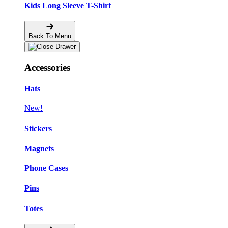
Kids Long Sleeve T-Shirt
Back To Menu
Accessories
❆
Hats
New!
Stickers
Magnets
Phone Cases
Pins
Totes