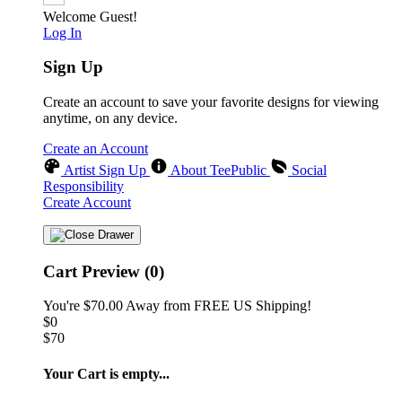
Welcome Guest!
Log In
Sign Up
Create an account to save your favorite designs for viewing
anytime, on any device.
Create an Account
Artist Sign Up
About TeePublic
Social
Responsibility
Create Account
❆
Cart Preview (0)
You're
$70.00
Away from
FREE US Shipping!
$0
$70
Your Cart is empty...