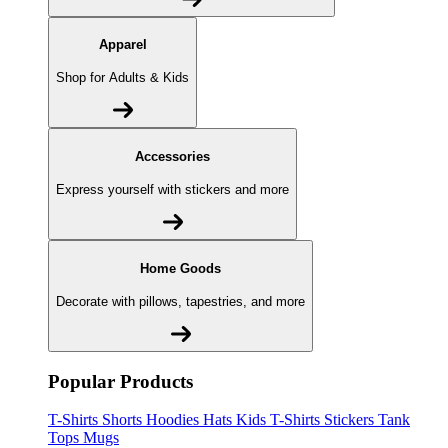
Apparel
Shop for Adults & Kids
Accessories
Express yourself with stickers and more
Home Goods
Decorate with pillows, tapestries, and more
Popular Products
T-Shirts
Shorts
Hoodies
Hats
Kids T-Shirts
Stickers
Tank
Tops
Mugs