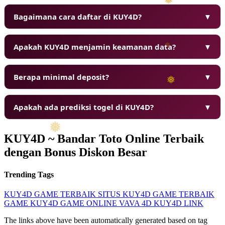
Bagaimana cara daftar di KUY4D?
▼
Apakah KUY4D menjamin keamanan data?
▼
Berapa minimal deposit?
▼
Apakah ada prediksi togel di KUY4D?
▼
KUY4D ~ Bandar Toto Online Terbaik
dengan Bonus Diskon Besar
Trending Tags
KUY4D
GAME TERBAIK
SITUS KUY4D
GAME TERBAIK
GAME KUY4D
GAME ONLINE
VAVA 4D
KUY4D LINK
The links above have been automatically generated based on tag