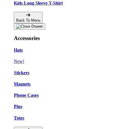
Kids Long Sleeve T-Shirt
Back To Menu
Accessories
Hats
New!
Stickers
Magnets
❅
Phone Cases
Pins
Totes