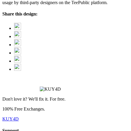
usage by third-party designers on the TeePublic platform.
Share this design:
❅
Don't love it? We'll fix it. For free.
100% Free Exchanges.
KUY4D
Support