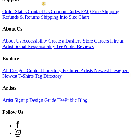
Order Status
Contact Us
Coupon Codes
FAQ
Free Shipping
❅
❅
Refunds & Returns
Shipping Info
Size Chart
❅
About Us
About Us
Accessibility
Create a Dashery Store
Careers
Hire an
Artist
Social Responsibility
TeePublic Reviews
Explore
All Designs
Content Directory
Featured Artists
Newest Designers
Newest T-Shirts
Tag Directory
Artists
Artist Signup
Design Guide
TeePublic Blog
Follow Us