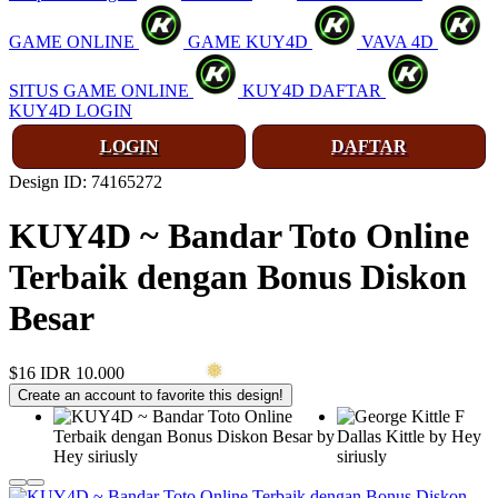
GAME ONLINE
GAME KUY4D
VAVA 4D
SITUS GAME ONLINE
KUY4D DAFTAR
KUY4D LOGIN
LOGIN
DAFTAR
Design ID: 74165272
KUY4D ~ Bandar Toto Online
Terbaik dengan Bonus Diskon
Besar
$16
IDR 10.000
Create an account to favorite this design!