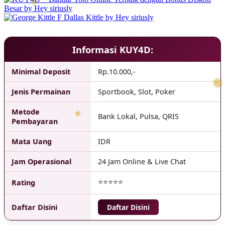
Informasi KUY4D:
Minimal Deposit
Rp.10.000,-
Jenis Permainan
Sportbook, Slot, Poker
Metode
Bank Lokal, Pulsa, QRIS
Pembayaran
Mata Uang
IDR
Jam Operasional
24 Jam Online & Live Chat
⭐⭐⭐⭐⭐
Rating
Daftar Disini
Daftar Disini
❄