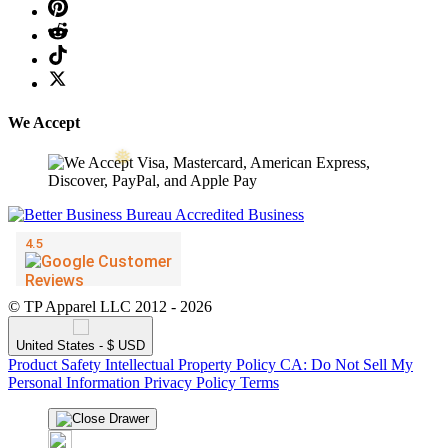
We Accept
© TP Apparel LLC 2012 - 2026
United States - $ USD
Product Safety
Intellectual Property Policy
CA: Do Not Sell My
Personal Information
Privacy Policy
Terms
❄