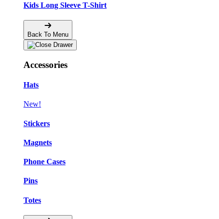
Kids Long Sleeve T-Shirt
Back To Menu
Accessories
Hats
New!
Stickers
❅
Magnets
Phone Cases
Pins
Totes