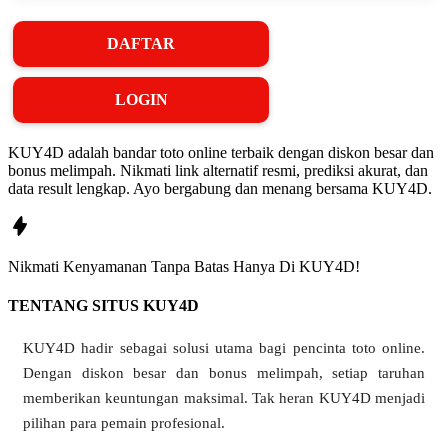
DAFTAR
❆
LOGIN
❅
KUY4D adalah bandar toto online terbaik dengan diskon besar dan
bonus melimpah. Nikmati link alternatif resmi, prediksi akurat, dan
data result lengkap. Ayo bergabung dan menang bersama KUY4D.
❅
Nikmati
Kenyamanan
Tanpa Batas Hanya Di
KUY4D!
❄
TENTANG SITUS KUY4D
KUY4D hadir sebagai solusi utama bagi pencinta toto online.
Dengan diskon besar dan bonus melimpah, setiap taruhan
memberikan keuntungan maksimal. Tak heran KUY4D menjadi
pilihan para pemain profesional.