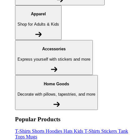
Apparel
Shop for Adults & Kids
Accessories
Express yourself with stickers and more
Home Goods
Decorate with pillows, tapestries, and more
Popular Products
T-Shirts
Shorts
Hoodies
Hats
Kids T-Shirts
Stickers
Tank
Tops
Mugs