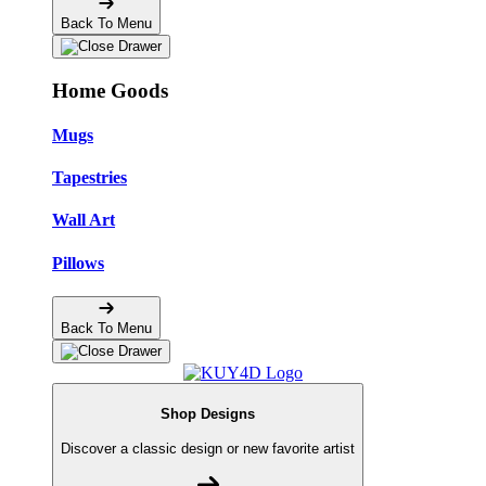
Back To Menu
Home Goods
Mugs
Tapestries
Wall Art
Pillows
Back To Menu
Shop Designs
Discover a classic design or new favorite artist