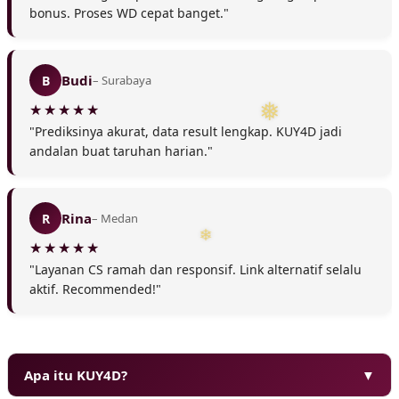
bonus. Proses WD cepat banget."
Budi
B
– Surabaya
"Prediksinya akurat, data result lengkap. KUY4D jadi
andalan buat taruhan harian."
Rina
R
– Medan
❆
"Layanan CS ramah dan responsif. Link alternatif selalu
aktif. Recommended!"
Apa itu KUY4D?
▼