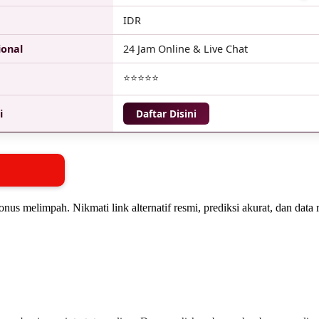
IDR
ional
24 Jam Online & Live Chat
⭐⭐⭐⭐⭐
i
Daftar Disini
nus melimpah. Nikmati link alternatif resmi, prediksi akurat, dan d