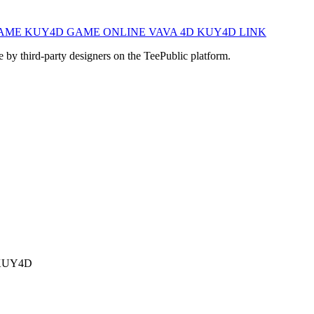
AME KUY4D
GAME ONLINE
VAVA 4D
KUY4D LINK
❅
 by third-party designers on the TeePublic platform.