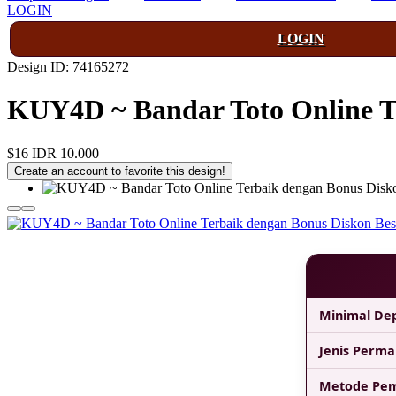
LOGIN
LOGIN
Design ID: 74165272
KUY4D ~ Bandar Toto Online T
$16
IDR 10.000
Create an account to favorite this design!
Minimal Dep
Jenis Perma
Metode Pe