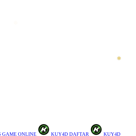
❄
❆
❄
S GAME ONLINE
KUY4D DAFTAR
KUY4D