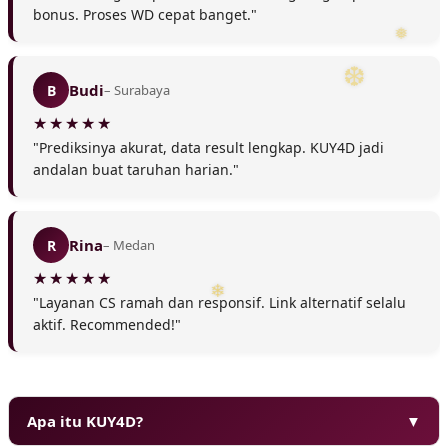
bonus. Proses WD cepat banget."
Budi
B
– Surabaya
"Prediksinya akurat, data result lengkap. KUY4D jadi
andalan buat taruhan harian."
Rina
R
– Medan
"Layanan CS ramah dan responsif. Link alternatif selalu
aktif. Recommended!"
Apa itu KUY4D?
▼