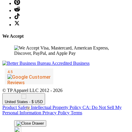
We Accept
© TP Apparel LLC 2012 - 2026
United States - $ USD
Product Safety
Intellectual Property Policy
CA: Do Not Sell My
Personal Information
Privacy Policy
Terms