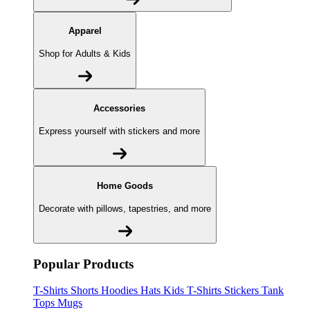
Apparel
Shop for Adults & Kids
Accessories
Express yourself with stickers and more
Home Goods
Decorate with pillows, tapestries, and more
Popular Products
T-Shirts
Shorts
Hoodies
Hats
Kids T-Shirts
Stickers
Tank
Tops
Mugs