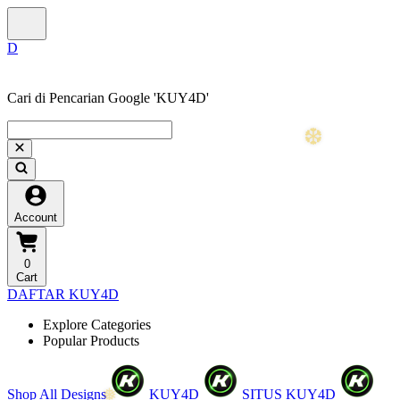
Cari di Pencarian Google 'KUY4D'
Account
0
Cart
DAFTAR KUY4D
Explore Categories
Popular Products
Shop All Designs
KUY4D
SITUS KUY4D