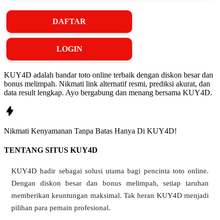
DAFTAR
LOGIN
KUY4D adalah bandar toto online terbaik dengan diskon besar dan
bonus melimpah. Nikmati link alternatif resmi, prediksi akurat, dan
data result lengkap. Ayo bergabung dan menang bersama KUY4D.
Nikmati
Kenyamanan
Tanpa Batas Hanya Di
KUY4D!
TENTANG SITUS KUY4D
KUY4D hadir sebagai solusi utama bagi pencinta toto online.
❄
Dengan diskon besar dan bonus melimpah, setiap taruhan
memberikan keuntungan maksimal. Tak heran KUY4D menjadi
pilihan para pemain profesional.