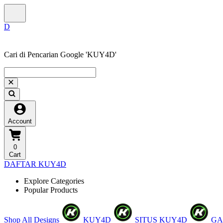
Cari di Pencarian Google 'KUY4D'
Account
❅
0
Cart
DAFTAR KUY4D
❄
Explore Categories
Popular Products
Shop All Designs
KUY4D
SITUS KUY4D
GA