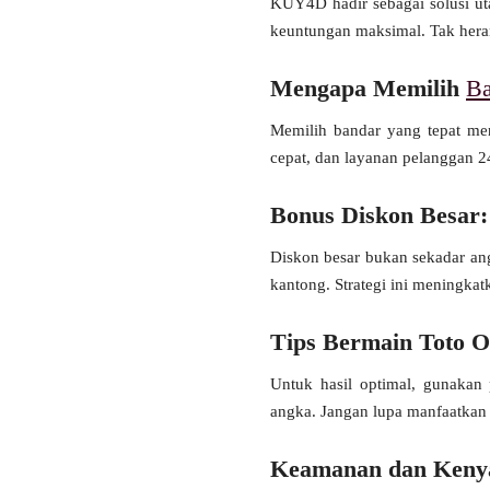
KUY4D hadir sebagai solusi ut
keuntungan maksimal. Tak hera
Mengapa Memilih
Ba
❅
Memilih bandar yang tepat m
cepat, dan layanan pelanggan 2
Bonus Diskon Besar:
Diskon besar bukan sekadar a
kantong. Strategi ini meningka
Tips Bermain Toto O
Untuk hasil optimal, gunakan 
angka. Jangan lupa manfaatkan 
Keamanan dan Keny