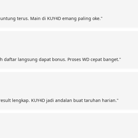
n untung terus. Main di KUY4D emang paling oke."
❄
ah daftar langsung dapat bonus. Proses WD cepat banget."
 result lengkap. KUY4D jadi andalan buat taruhan harian."