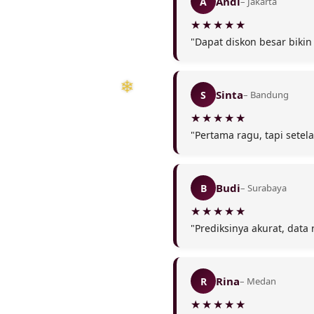
Andi
A
– Jakarta
"Dapat diskon besar biki
Sinta
S
– Bandung
❄
"Pertama ragu, tapi setel
Budi
B
– Surabaya
❅
"Prediksinya akurat, data
Rina
R
– Medan