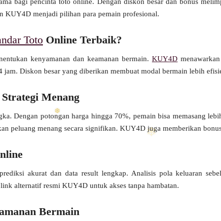
ama bagi pencinta toto online. Dengan diskon besar dan bonus melim
n KUY4D menjadi pilihan para pemain profesional.
ndar Toto
Online Terbaik?
enentukan kenyamanan dan keamanan bermain.
KUY4D
menawarkan s
4 jam. Diskon besar yang diberikan membuat modal bermain lebih efisi
 Strategi Menang
ngka. Dengan potongan harga hingga 70%, pemain bisa memasang lebi
tkan peluang menang secara signifikan. KUY4D juga memberikan bonus 
nline
prediksi akurat dan data result lengkap. Analisis pola keluaran 
link alternatif resmi KUY4D untuk akses tanpa hambatan.
amanan Bermain