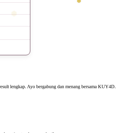
ata result lengkap. Ayo bergabung dan menang bersama KUY4D.
❅
❆