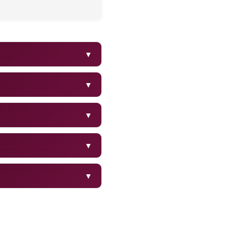
▼
▼
▼
▼
▼