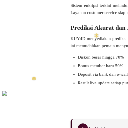
Sistem enkripsi terkini melind
Layanan customer service siap
Prediksi Akurat dan
KUY4D menyediakan prediksi dar
ini memudahkan pemain menyusu
Diskon besar hingga 70%
Bonus member baru 50%
Deposit via bank dan e-wall
Result live update setiap pu