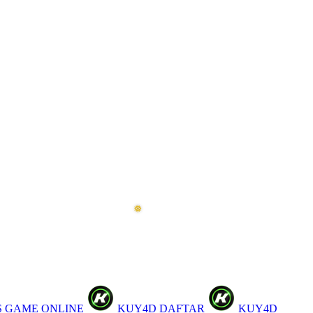
❄
❅
S GAME ONLINE
KUY4D DAFTAR
KUY4D