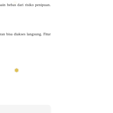
ain bebas dari risiko penipuan.
an bisa diakses langsung. Fitur