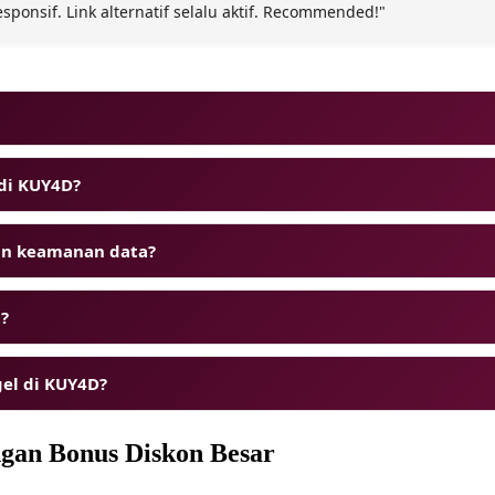
ponsif. Link alternatif selalu aktif. Recommended!"
di KUY4D?
n keamanan data?
?
gel di KUY4D?
gan Bonus Diskon Besar